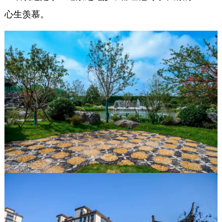
心生羡慕。