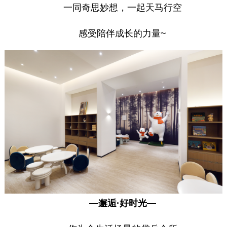
一同奇思妙想，一起天马行空
感受陪伴成长的力量~
—邂逅·好时光—