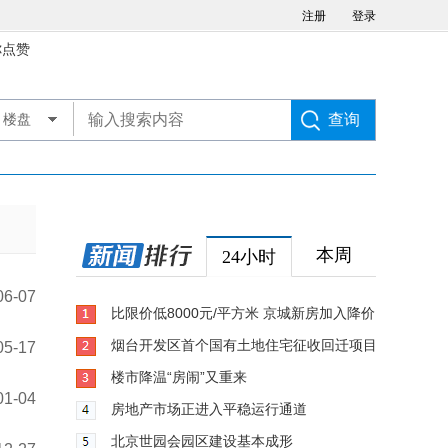
注册
登录
你点赞
楼盘
本周
24小时
06-07
比限价低8000元/平方米 京城新房加入降价
烟台开发区首个国有土地住宅征收回迁项目收官
05-17
楼市降温“房闹”又重来
01-04
房地产市场正进入平稳运行通道
北京世园会园区建设基本成形