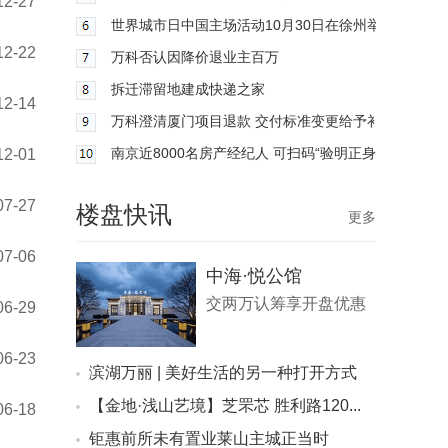
12-27
世界城市日中国主场活动10月30日在徐州举办
12-22
万科否认因降价退业主百万
拆迁滞留地建成快递之家
12-14
万科澄清厦门项目退款 交付标准变更给予补偿
南京近8000名房产经纪人 可扫码“验明正身”
12-01
07-27
楼盘快讯
更多
07-06
中海·悦公馆
交两万认筹享开盘优惠
06-29
06-23
滨湖万丽 | 美好生活的另一种打开方式
【金地·浅山艺境】芝罘芯 胜利路120...
06-18
钜惠前所未有置业莱山主城正当时