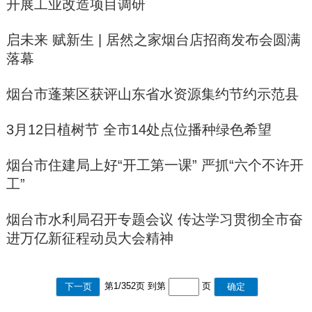
开展工业改造项目调研
启未来 赋新生 | 居然之家烟台店招商发布会圆满
落幕
烟台市蓬莱区获评山东省水资源集约节约示范县
3月12日植树节 全市14处点位播种绿色希望
烟台市住建局上好“开工第一课” 严抓“六个不许开
工”
烟台市水利局召开专题会议 传达学习贯彻全市奋
进万亿新征程动员大会精神
第
1
/
352
页 到第
页
下一页
确定